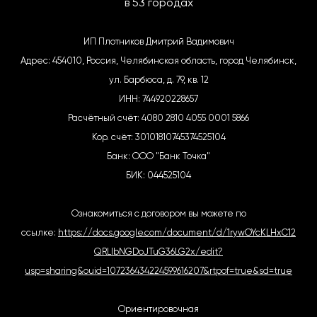
в 53 городах
ИП Плотников Дмитрий Вадимович
Адрес: 454010, Россия, Челябинская область, город Челябинск,
ул. Барбюса, д. 79, кв. 12
ИНН: 744920228657
Расчётный счёт: 4080 2810 4055 0001 5866
Кор. счёт: 30101810745374525104
Банк: ООО "Банк Точка"
БИК: 044525104
Ознакомиться с договором вы можете по
ссылке:
https://docs.google.com/document/d/1rywOYcKLHxC12
QRLIbNGDoJTuG36LG2x/edit?
usp=sharing&ouid=107236434224599616207&rtpof=true&sd=true
Ориентировочная