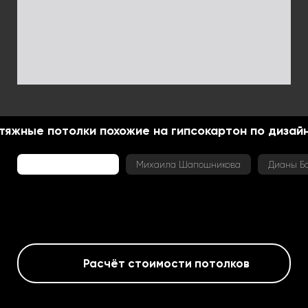
тяжные потолки похожие на гипсокартон по дизай
Шоурум Boca room
Михаила Шапошникова
Дианы Б
Расчёт стоимости потолков